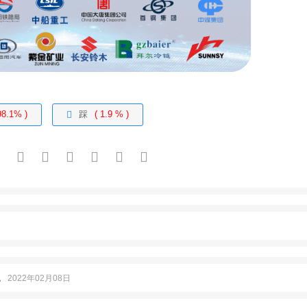
98.1% )
踩
( 1.9 % )
报
统
2022年02月08日