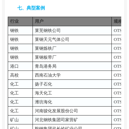
七、典型案例
行业
用户
规格型
钢铁
莱芜钢铁公司
OTS-C
钢铁
莱钢天元气体公司
OTS-C
钢铁
莱钢炼铁厂
OTS-C
钢铁
莱钢板带厂
OTS-C
港口
青岛港务局
OTS-EH
高校
西南石油大学
OTS-F
化工
扬子石化
OTS-C
化工
海天化工
OTS-C
化工
潍坊海化
OTS-C
化工
河南骏化发展股份公司
OTS-B
矿山
河北钢铁集团司家营矿
OTS-B
矿山
鞍钢集团弓长岭矿业公司
OTS-C