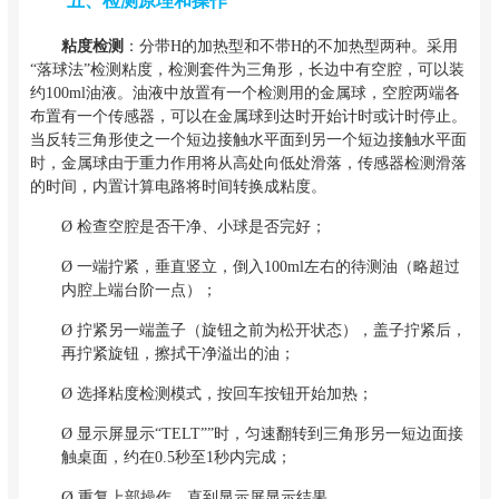
五、检测原理和操作
粘度检测
：分带H的加热型和不带H的不加热型两种。采用
“落球法”检测粘度，检测套件为三角形，长边中有空腔，可以装
约100ml油液。油液中放置有一个检测用的金属球，空腔两端各
布置有一个传感器，可以在金属球到达时开始计时或计时停止。
当反转三角形使之一个短边接触水平面到另一个短边接触水平面
时，金属球由于重力作用将从高处向低处滑落，传感器检测滑落
的时间，内置计算电路将时间转换成粘度。
Ø
检查空腔是否干净、小球是否完好；
Ø
一端拧紧，垂直竖立，倒入100ml左右的待测油（略超过
内腔上端台阶一点）；
Ø
拧紧另一端盖子（旋钮之前为松开状态），盖子拧紧后，
再拧紧旋钮，擦拭干净溢出的油；
Ø
选择粘度检测模式，按回车按钮开始加热；
Ø
显示屏显示“TELT””时，匀速翻转到三角形另一短边面接
触桌面，约在0.5秒至1秒内完成；
Ø
重复上部操作，直到显示屏显示结果。