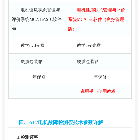
电机健康状态管理与
电机健康状态管理与评价
评价系统MCA BASIC软件
系统MCA pro软件（良好管理
包
版）
教学dvd光盘
教学dvd光盘
硬质包装箱
硬质包装箱
一年保修
一年保修
—
说明书与使用教程
四、AT7电机故障检测仪技术参数详解
1.检测频率