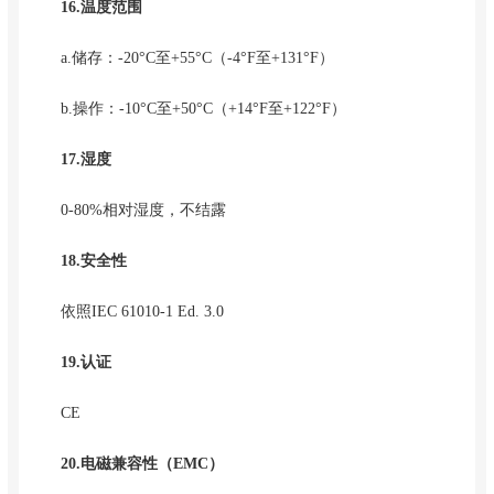
16.温度范围
a.储存：-20°C至+55°C（-4°F至+131°F）
b.操作：-10°C至+50°C（+14°F至+122°F）
17.湿度
0-80%相对湿度，不结露
18.安全性
依照IEC 61010-1 Ed. 3.0
19.认证
CE
20.电磁兼容性（EMC）