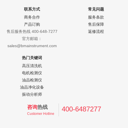
联系方式
常见问题
商务合作
服务条款
产品订购
售后保障
售后服务热线 400-648-7277
返修流程
官方邮箱：
sales@bmainstrument.com
热门关键词
高压清洗机
电机检测仪
油品检测仪
油品净化设备
振动分析师
咨询
热线
400-6487277
Customer Hotline