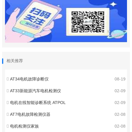
相关推荐
AT34电机故障诊断仪
08-19
AT33新能源汽车电机检测仪
02-09
电机在线智能诊断系统 ATPOL
02-09
AT7电机故障检测仪器
02-08
电机检测仪家族
02-08