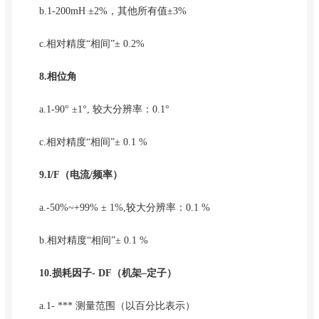
b.1-200mH ±2%，其他所有值±3%
c.相对精度“相间”± 0.2%
8.相位角
a.1-90° ±1°, 较大分辨率：0.1°
c.相对精度“相间”± 0.1 %
9.I/F（电流/频率）
a.-50%~+99% ± 1%,较大分辨率：0.1 %
b.相对精度“相间”± 0.1 %
10.损耗因子- DF（机架–定子）
a.1- *** 测量范围（以百分比表示）