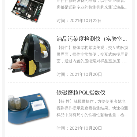
常数的变化判定油品的污染程度。【技术
油往往影响设备的寿命，以往企业或者厂
参数】基本型：检测油品污染程度检验新
房都是送到专业的检测机构来测试油品健
购油品…
康程度，一来一回往往存在延迟！为了避
时间：2021年10月22日
免麻烦很多企业都是通过定期换油来避免
机器损坏。定期换油不仅投入成本，而且
废油处理现在也很麻烦，不符合公司节能
油品污染度检测仪（实验室型）
减排的号召！通过菲尔德的经济型油品现
场检测系统，我们可以随时知道目前油品
【特性】整体结构紧凑美观，交互式触摸
的健康状态，而且通过配套设备净油机可
屏界面，操作非常简便，交互式触摸屏界
以净化油品，过滤出工业油品杂质来反复
面，通过内置的压缩泵对样品室加压，可
使用…
有效抑制油液中的空气对测试结果造成的
时间：2021年10月20日
影响，保证检测的准确性。是实验室油品
污染检测的理想的工具。通过内置的压缩
泵对样品室加压，可有效抑制油液中的空
铁磁磨粒PQL指数仪
气对测试结果造成的影响，保证检测的准
确性。配合通用瓶式采样器，可实现离线
【特 性】触摸屏操作，方便使用者楚地
检测，便于实验室使用。设有安全门锁定
得到操作提示及查看检测结果。快速检测
装置和样液管进给功能，“回收和清洁”套
样品中所有尺寸的铁磁性颗粒含量，检测
筒…
结果自动存储在仪器内部存储器中。检测
时间：2021年10月20日
结果以PQ指数显示，PQ指数是一定范围
外实验室普遍采用的，用于评估设备磨损