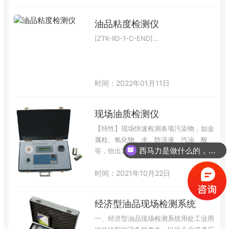
油品粘度检测仪
[ZTK-IID-1-C-END]…
时间：2022年01月11日
现场油质检测仪
【特性】现场快速检測各项污染物，如金
属粒、氧化物、水、防冻液、汽油、酸
西马力是做什么的，可以介绍下你们的产品么？
等，给出定性、定量的概念；决定油品是
否仍可使用或需更换，对各种油品进行快
时间：2021年10月22日
速检测，以免所有油品外送实验室检测，
费事费力广泛用于各种关键设备，如压缩
机、发动机齿轮箱、工程机械及其他各种
经济型油品现场检测系统
机械设备；现场操作十分简单，只需在检
测腔中滴入几滴油样，即可从其综合介电
一、经济型油品现场检测系统用处工业用