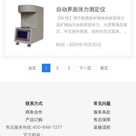
状态的磨损指数。检测结果也可以通过
自动界面张力测定仪
RS232接口传输到电脑，做成图表形式，
在数据库里进行趋势分析有效监控设备状
【特 性】用于检测各种液体的表面张力
态。【技术参数】测量范围：0-2000PQ
及矿物油与水的界面张力。大屏幕液晶显
测量精度：±1%测试时间：4秒…
示，中文操作界面，操作向导式菜单。采
用微计算机控制技术，自动化程度高，检
时间：2021年10月20日
测数据稳定，自动打印结果。【技术参
数】检测范围：5～90mN/m检测办法：
圆环法检测精度：±0.4mN/m灵 敏 度：
25VA功率消耗：小于80％RH电 源：
首页
1
2
3
下一页
尾页
AC220V 50HZ【订货号】FI-ZL2…
联系方式
常见问题
商务合作
服务条款
产品订购
售后保障
售后服务热线 400-648-7277
返修流程
官方邮箱：