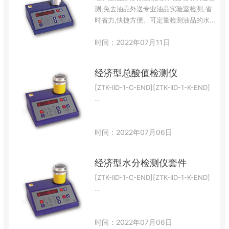
道目前油品的健康状态，而且通过配套设
测,免去油品外送专业油品实验室检测,省
备净油机可以净化油品…
时省力,快捷方便。可定量检测油品的水
分、总酸值、总醒值,快读得出检测结
时间：2022年07月11日
果。可定性分析油品的帖度,快速了解在
用油的粘度变化情况。可定性分析油品的
不溶物、盐分等指标。用户可以根据不同
经济型总酸值检测仪
的油品检测需求选择较实用的组合,以节
省检测费用。操作简单,无需经过专业的
[ZTK-IID-1-C-END][ZTK-IID-1-K-END]
培训,适合非专业由品检测技术人员使
…
用。[技术参数]测试参数:油中水分/总…
时间：2022年07月06日
经济型水分检测仪套件
[ZTK-IID-1-C-END][ZTK-IID-1-K-END]
…
时间：2022年07月06日