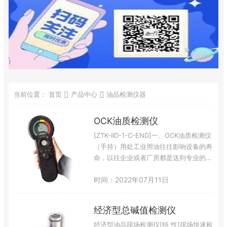
当前位置：
首页
产品中心
油品检测仪器
OCK油质检测仪
[ZTK-IID-1-C-END]一、OCK油质检测仪
（手持）用处工业用油往往影响设备的寿
命，以往企业或者厂房都是送到专业的检
测机构来测试油品健康程度，一来一回往
时间：2022年07月11日
往存在延迟！为了避免麻烦很多企业都是
通过定期换油来避免机器损坏。定期换油
不仅投入成本，而且废油处理现在也很麻
经济型总碱值检测仪
烦，不符合公司节能减排的号召！通过菲
尔德的OCK油质检测仪，我们可以随时知
经济型油品现场检测仪[特 性]现场快速检