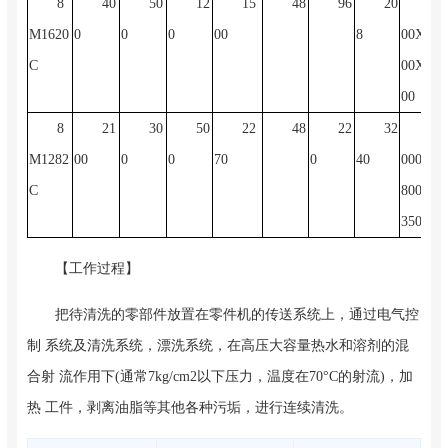
8
40
50
12
15
48
96
20
72
M1620
0
0
0
00
8
00X18
C
00X24
00
8
21
30
50
22
48
22
32
14
M1282
00
0
0
70
0
40
000X4
C
800X2
350
【工作过程】
把待清洗的零部件放置在零件机的传送系统上，通过电气控
制 系统及清洗系统，漂洗系统，在高压大容量热水和溶剂的混
合射 流作用下(通常7kg/cm2以下压力，温度在70°C的射流)，加
热 工件，剥离油脂等其他各种污垢，进行连续清洗。