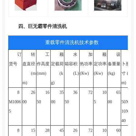
四、巨无霸零件清洗机
重载零件清洗机技术参数
订
转
工
额
水
加
额
设
夕
货号
盘直径
作高度
定载荷
箱容积
热功率
定功率
备重量
卜形尺
(m
(mm)
(k
(L)
(Kw)
(Kw)
(kg)
寸 (m
m)
g)
m)
8
26
16
35
36
72
10
65
39
M1006
00
50
00
50
5
00
50X34
5
10X29
40
8
15
28
45
26
72
10
60
27