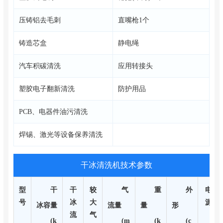
压铸铝去毛刺
直嘴枪1个
铸造芯盒
静电绳
汽车积碳清洗
应用转接头
塑胶电子翻新清洗
防护用品
PCB、电器件油污清洗
焊锡、激光等设备保养清洗
干冰清洗机技术参数
型
干
干
较
气
重
外
电
号
冰
大
源
冰容量
流量
量
形
流
气
(k
(m
(k
(c