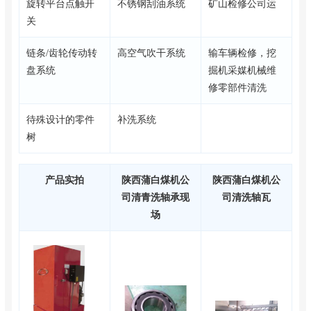
旋转平台点触开
不锈钢刮油系统
矿山检修公司运
关
链条/齿轮传动转
高空气吹干系统
输车辆检修，挖
盘系统
掘机采媒机械维
修零部件清洗
待殊设计的零件
补洗系统
树
产品实拍
陕西蒲白煤机公
陕西蒲白煤机公
司清青洗轴承现
司清洗轴瓦
场