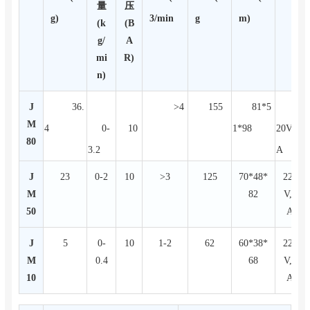
量
压
g)
3/min
g
m)
(k
(B
g/
A
mi
R)
n)
J
36.
>4
155
81*5
2
M
4
0-
10
1*98
20V,3
80
3.2
A
J
23
0-2
10
>3
125
70*48*
220
M
82
V,3
50
A
J
5
0-
10
1-2
62
60*38*
220
M
0.4
68
V,3
10
A