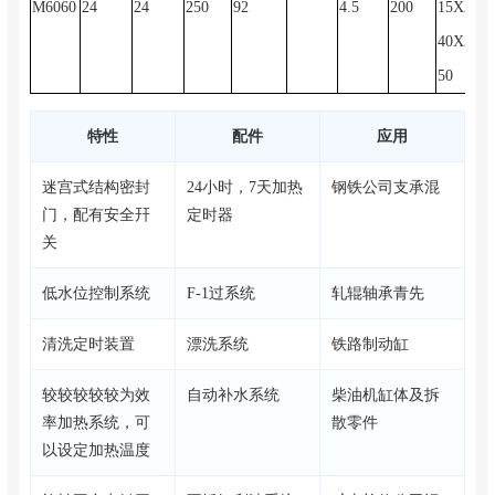
M6060
24
24
250
92
4.5
200
15X25
40X31
50
特性
配件
应用
迷宫式结构密封
24小时，7天加热
钢铁公司支承混
门，配有安全幵
定时器
关
低水位控制系统
F-1过系统
轧辊轴承青先
清洗定时装置
漂洗系统
铁路制动缸
较较较较较为效
自动补水系统
柴油机缸体及拆
率加热系统，可
散零件
以设定加热温度