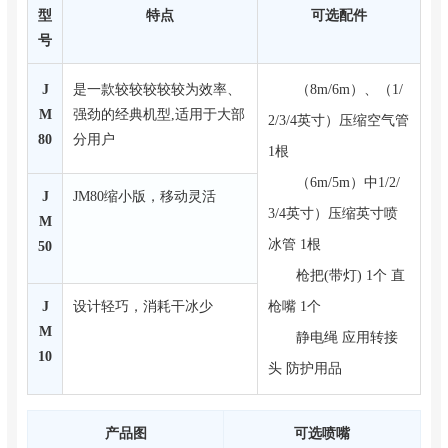
型
特点
可选配件
号
J
是一款较较较较较为效率、
（8m/6m）、（1/
M
强劲的经典机型,适用于大部
2/3/4英寸）压缩空气管
80
分用户
1根
（6m/5m）中1/2/
J
JM80缩小版，移动灵活
3/4英寸）压缩英寸喷
M
冰管 1根
50
枪把(带灯) 1个 直
J
设计轻巧，消耗干冰少
枪嘴 1个
M
静电绳 应用转接
10
头 防护用品
产品图
可选喷嘴