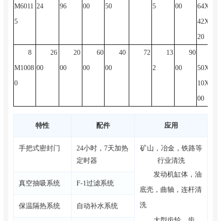
M6011
24
96
00
50
5
00
64X26
5
42X44
20
8
26
20
60
40
72
13
90
39
M1008
00
00
00
00
2
00
50X34
0
10X34
00
特性
配件
应用
手把式密封门
24小时，7天加热
矿山，冶金，铁路等
定时器
行业清洗
发动机缸体，油
真空抽吸系统
F-1过滤系统
底壳，曲轴，连杆清
洗
保温隔热系统
自动补水系统
大型齿轮，齿