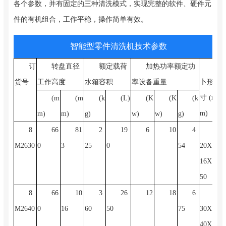
各个参数，并有固定的三种清洗模式，实现完整的软件、硬件元
件的有机组合，工作平稳，操作简单有效。
智能型零件清洗机技术参数
订
转盘直径
额定载荷
加热功率额定功
夕
货号
工作高度
水箱容积
率设备重量
卜形尺
寸 (m
(m
(m
(k
(L)
(K
(K
(k
m)
m)
m)
g)
w)
w)
g)
8
66
81
2
19
6
10
4
13
M2630
0
3
25
0
54
20X10
16X16
50
8
66
10
3
26
12
18
6
15
M2640
0
16
60
50
75
30X10
40X19