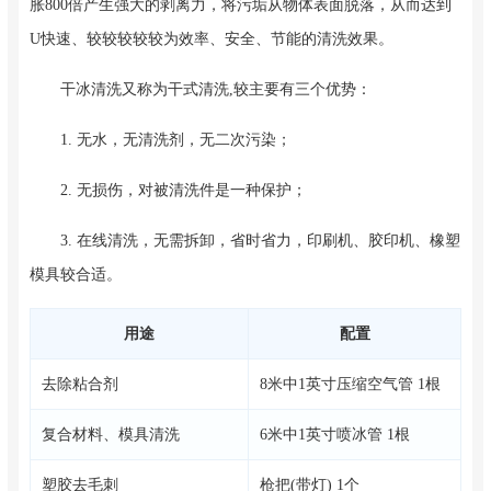
胀800倍产生强大的剥离力，将污垢从物体表面脱落，从而达到
U快速、较较较较较为效率、安全、节能的清洗效果。
干冰清洗又称为干式清洗,较主要有三个优势：
1. 无水，无清洗剂，无二次污染；
2. 无损伤，对被清洗件是一种保护；
3. 在线清洗，无需拆卸，省时省力，印刷机、胶印机、橡塑
模具较合适。
用途
配置
去除粘合剂
8米中1英寸压缩空气管 1根
复合材料、模具清洗
6米中1英寸喷冰管 1根
塑胶去毛刺
枪把(带灯) 1个