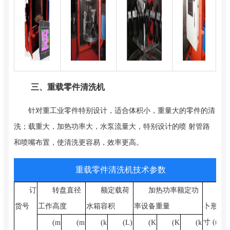
三、重载零件清洗机
针对重工业零件特别设计，适合体积小，重量大的零件的清
洗；载重大，加热功率大，水泵流量大，特别设计的喷 射管路
和喷嘴布置，使清洗更容易，效率更高。
重载零件清洗机技术参数
订
转盘直径
额定载荷
加热功率额定功
夕
货号
工作高度
水箱容积
率设备重量
卜形尺
寸 (m
(m
(m
(k
(L)
(K
(K
(k