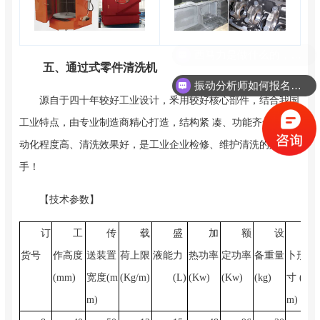
五、通过式零件清洗机
振动分析师如何报名考试？
源自于四十年较好工业设计，釆用较好核心部件，结合我国
工业特点，由专业制造商精心打造，结构紧 凑、功能齐全、自
动化程度高、清洗效果好，是工业企业检修、维护清洗的好帮
手！
【技术参数】
订
工
传
载
盛
加
额
设
夕
货号
作高度
送装置
荷上限
液能力
热功率
定功率
备重量
卜形尺
(mm)
宽度(m
(Kg/m)
(L)
(Kw)
(Kw)
(kg)
寸 (m
m)
m)