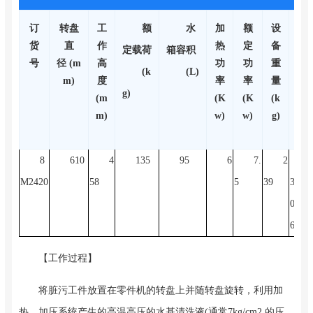
订
转盘
工
额
水
加
额
设
夕
货
直
作
热
定
备
卜
定载荷
箱容积
号
径 (m
高
功
功
重
形
(k
(L)
m)
度
率
率
量
尺
g)
(m
(K
(K
(k
寸
m)
w)
w)
g)
(m
m)
8
610
4
135
95
6
7.
2
M2420
58
5
39
320X
020X
60
【工作过程】
将脏污工件放置在零件机的转盘上并随转盘旋转，利用加
热、加压系统产生的高温高压的水基清洗液(通常7kg/cm2 的压