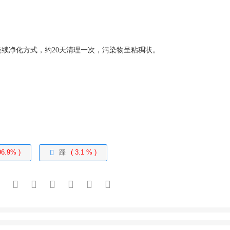
用连续净化方式，约20天清理一次，污染物呈粘稠状。
96.9% )
踩
( 3.1 % )
报