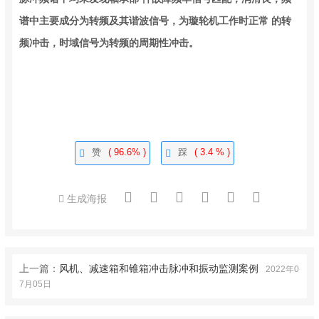
谱中主要成分为转频及其谐波信号，为璇轮机工作时正常 的转
频冲击，时域信号为转频的周期性冲击。
赞
( 96.6% )
踩
( 3.4 % )
生成海报
上一篇：
风机、减速箱和锥箱冲击脉冲和振动监测案例
2022年0
7月05日