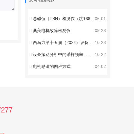
您可能感兴趣
总碱值（TBN）检测仪（跳1688勿动）
06-01
桑美电机故障检测仪
09-23
西马力第十五届（2024）设备智能运维技术与经验交流会圆满落幕！
10-23
设备振动分析中的采样频率、采样点数、分辨率、谱线数(line)等基本概念及应用
10-22
电机励磁的四种方式
04-02
7277