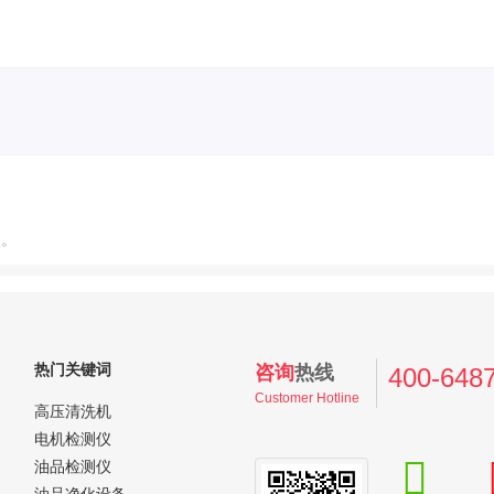
点。
热门关键词
咨询
热线
400-648
Customer Hotline
高压清洗机
电机检测仪
油品检测仪
油品净化设备