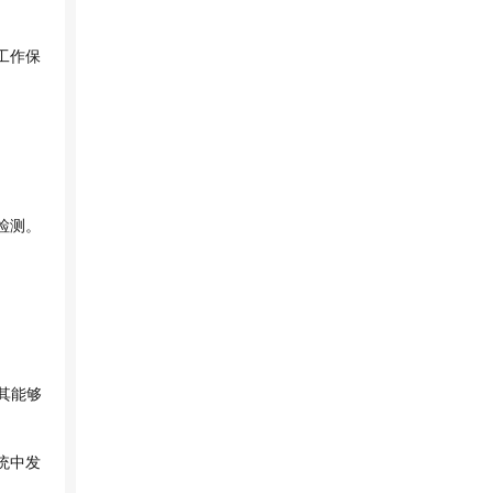
工作保
检测。
其能够
统中发