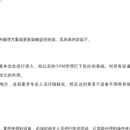
的修理方案或更新策略提供依据。其具体内容如下。
本信息进行录入，给以后的TPM管理打下良好的基础。对所有设
很大的作用。
地方，这就要求专业人员仔细核实。然后达到查某个设备不用再和
，要想使用好设备，必须对相关人员进行技术培训。让其能合理的操作使