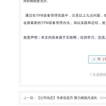
挥的效能更充分。
通过在TPM设备管理实践中，注意以上九点问题，
会探索新的TPM设备管理办法，加以实践和总结，使
免责声明：本文内容来源于互联网，仅供学习、交流
赞
( 
生成海
上一篇：
【公司动态】专家促提升 聚力赋能共成长
202