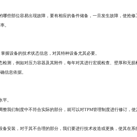
的哪些部位容易出现故障，要有相应的备件储备，一旦发生故障，使抢修
率率。
掌握设备的技术状态信息，对其特种设备尤其必要。
态检测，例如对压力容器及其附件，每年对其进行宏观检查、壁厚和无损
准确信息依据。
水平。
整我们制度中不符合实际的部分，就可以对TPM管理制度进行修订，使
设备安装，对于其不合理的部分，我们要进行技术改造或更换，使其在系