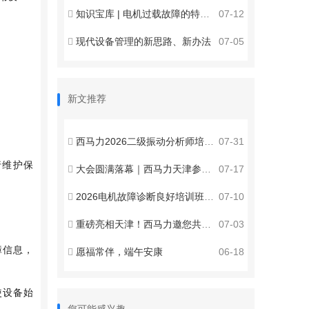
知识宝库 | 电机过载故障的特征及原因分析
07-12
现代设备管理的新思路、新办法
07-05
新文推荐
西马力2026二级振动分析师培训认证西安站圆满收官
07-31
。
行维护保
大会圆满落幕｜西马力天津参展收官，赋能智能运维新发展
07-17
2026电机故障诊断良好培训班邀请函
07-10
重磅亮相天津！西马力邀您共聚2026第八届全国设备管理与技术创新成果交流大会 ！
07-03
障信息，
愿福常伴，端午安康
06-18
使设备始