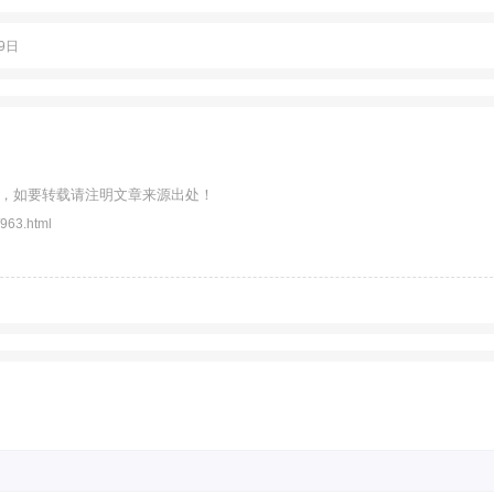
09日
，如要转载请注明文章来源出处！
963.html