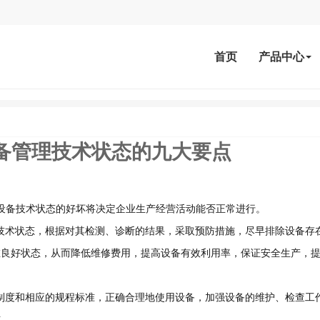
首页
产品中心
设备管理技术状态的九大要点
设备技术状态的好坏将决定企业生产经营活动能否正常进行。
术状态，根据对其检测、诊断的结果，采取预防措施，尽早排除设备存
在良好状态，从而降低维修费用，提高设备有效利用率，保证安全生产，
度和相应的规程标准，正确合理地使用设备，加强设备的维护、检查工
施。