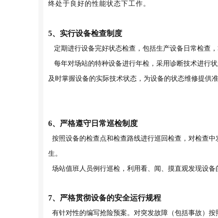
终处于良好的性能状态下工作。
5、实行设备检查制度
定期进行设备完好状态检查，包括生产设备日常检查，
每年对场站的特种设备进行年检，采用诊断技术进行状
及时掌握设备的实际技术状态，为设备的状态维修提供
6、严格遵守日常巡检制度
按照设备的检查点和检查路线进行巡回检查，对检查中
生。
场站值班人员例行巡检，利用看、闻、摸直观发现设备
7
、
严格贯彻设备的安全运行规程
有针对性的编写抢险预案。对突发故障（包括事故）按