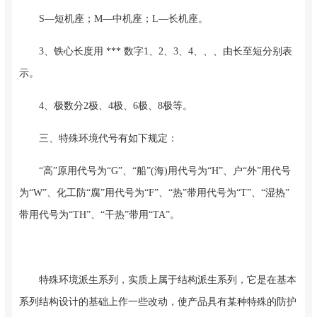
S—短机座；M—中机座；L—长机座。
3、铁心长度用 *** 数字1、2、3、4、、、由长至短分别表
示。
4、极数分2极、4极、6极、8极等。
三、特殊环境代号有如下规定：
“高”原用代号为“G”、“船”(海)用代号为“H”、户“外”用代号
为“W”、化工防“腐”用代号为“F”、“热”带用代号为“T”、“湿热”
带用代号为“TH”、“干热”带用“TA”。
特殊环境派生系列，实质上属于结构派生系列，它是在基本
系列结构设计的基础上作一些改动，使产品具有某种特殊的防护