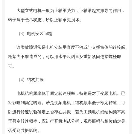
大型立式电机一般为上轴承受力，下轴承起支撑导向作用，
转子属于悬吊状态，所以上轴承先损坏。
（3）电机安装问题
该类故障通常是电机安装垂直度不够或与支撑筒体的连接螺
栓紧力不够造成的，可以用水平尺测量及重新紧固连接螺栓即
可。
（4）结构共振
电机结构频率低于额定转速频率，特别是对于变频电机。已
经影响到额定转速。若是变频电机且结构频率低于额定转速，可
以进行转速试验确定是否存在共振，若为工频电机或结构频率高
于额定转速频率，应进行开机测试分析，观察振幅与相位确定是
否受到共振影响。