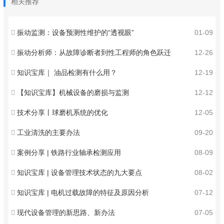
相关推荐
振动监测：设备预测性维护的“透视眼”
01-09
振动分析师：从故障诊断者到性工程师的角色跃迁
12-26
知识宝库｜ 油品检测有什么用？
12-19
【知识宝库】机械设备的磨损与监测
12-12
技术分享丨球磨机系统的优化
12-05
工业清洗的主要办法
09-20
案例分享 | 铁路行业轴承检测应用
08-09
知识宝库 | 设备管理技术状态的九大要点
08-02
知识宝库 | 电机过载故障的特征及原因分析
07-12
现代设备管理的新思路、新办法
07-05