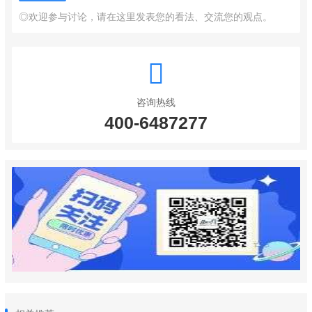
◎欢迎参与讨论，请在这里发表您的看法、交流您的观点。
咨询热线
400-6487277