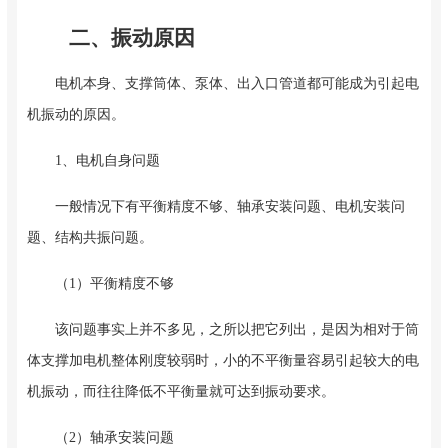
二、振动原因
电机本身、支撑筒体、泵体、出入口管道都可能成为引起电
机振动的原因。
1、电机自身问题
一般情况下有平衡精度不够、轴承安装问题、电机安装问
题、结构共振问题。
（1）平衡精度不够
该问题事实上并不多见，之所以把它列出，是因为相对于筒
体支撑加电机整体刚度较弱时，小的不平衡量容易引起较大的电
机振动，而往往降低不平衡量就可达到振动要求。
（2）轴承安装问题