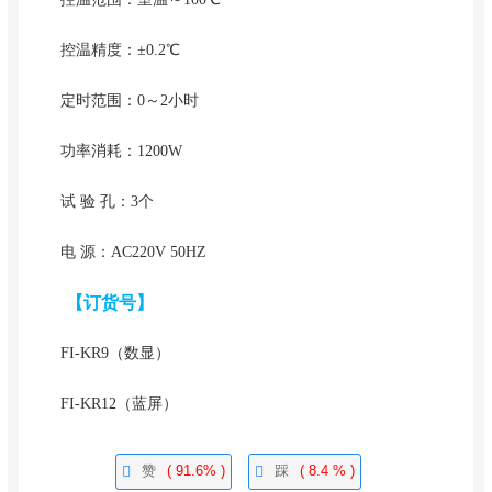
控温精度：±0.2℃
定时范围：0～2小时
功率消耗：1200W
试 验 孔：3个
电 源：AC220V 50HZ
【订货号】
FI-KR9（数显）
FI-KR12（蓝屏）
赞
( 91.6% )
踩
( 8.4 % )