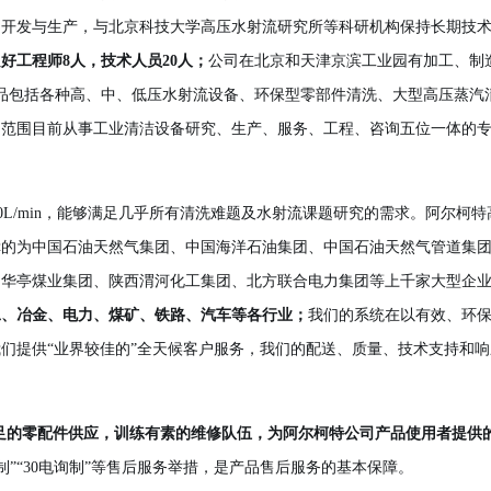
的开发与生产，与北京科技大学高压水射流研究所等科研机构保持长期技
好工程师8人，技术人员20人；
公司在北京和天津京滨工业园有加工、制
产品包括各种高、中、低压水射流设备、环保型零部件清洗、大型高压蒸汽
定范围目前从事工业清洁设备研究、生产、服务、工程、咨询五位一体的
—7500L/min，能够满足几乎所有清洗难题及水射流课题研究的需求。阿尔柯
幸的为中国石油天然气集团、中国海洋石油集团、中国石油天然气管道集
、华亭煤业集团、陕西渭河化工集团、北方联合电力集团等上千家大型企
工、冶金、电力、煤矿、铁路、汽车等各行业；
我们的系统在以有效、环
们提供“业界较佳的”全天候客户服务，我们的配送、质量、技术支持和响
足的零配件供应，训练有素的维修队伍，为阿尔柯特公司产品使用者提供
制”“30电询制”等售后服务举措，是产品售后服务的基本保障。