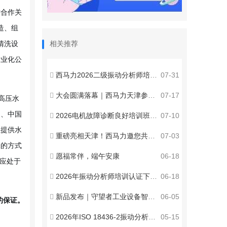
术合作关
造、组
相关推荐
清洗设
专业化公
西马力2026二级振动分析师培训认证西安站圆满收官
07-31
大会圆满落幕｜西马力天津参展收官，赋能智能运维新发展
07-17
特高压水
团、中国
2026电机故障诊断良好培训班邀请函
07-10
业提供水
重磅亮相天津！西马力邀您共聚2026第八届全国设备管理与技术创新成果交流大会 ！
07-03
保的方式
愿福常伴，端午安康
06-18
应处于
2026年振动分析师培训认证下半年培训计划！
06-18
新品发布｜守望者工业设备智能诊断监测系统
06-05
的保证。
2026年ISO 18436-2振动分析师三级培训与认证（天津）火热报名中！
05-15