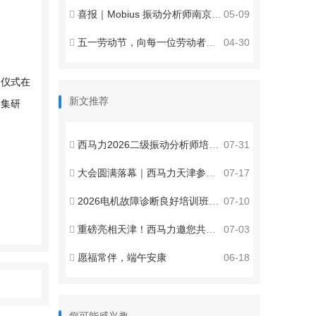
喜报｜Mobius 振动分析师南京班全员顺利通关！
05-09
五一劳动节，向每一位劳动者致敬！
04-30
约仪式在
新文推荐
是集研
西马力2026二级振动分析师培训认证西安站圆满收官
07-31
大会圆满落幕｜西马力天津参展收官，赋能智能运维新发展
07-17
2026电机故障诊断良好培训班邀请函
07-10
重磅亮相天津！西马力邀您共聚2026第八届全国设备管理与技术创新成果交流大会 ！
07-03
愿福常伴，端午安康
06-18