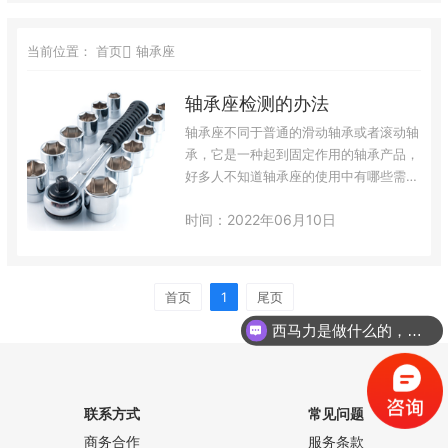
当前位置：
首页
轴承座
轴承座检测的办法
轴承座不同于普通的滑动轴承或者滚动轴
承，它是一种起到固定作用的轴承产品，
好多人不知道轴承座的使用中有哪些需要
注意的事项，怎样检查轴承座是否正常和
时间：2022年06月10日
使用中如何清洗。轴承座的清洗与查看，
轴承座装置引前，也应进各项指标清洗查
看。将轴承座内腔用刮刀将脏物刮去，用
布蘸汽油或溶剂将脏物擦净，观看有无裂
首页
1
尾页
纹及砂眼，以避免在运转中呈现渗油。轴
西马力是做什么的，可以介绍下你们的产品么？
承盖与轴承座接合面，轴承座与轴承挡油
圈结合面应进行研刮合作，并用塞尺查
看，其…
联系方式
常见问题
商务合作
服务条款