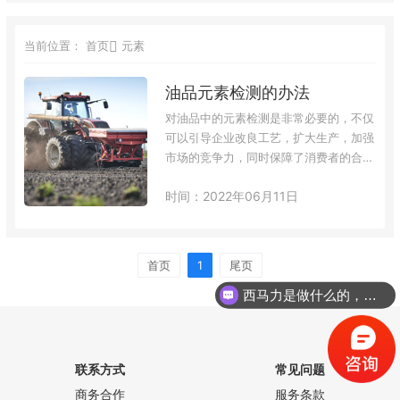
当前位置：
首页
元素
油品元素检测的办法
对油品中的元素检测是非常必要的，不仅
可以引导企业改良工艺，扩大生产，加强
市场的竞争力，同时保障了消费者的合法
权益。油品元素的测试办法有ICP-AES、
时间：2022年06月11日
AAS、ICP-MS、X 荧光法、化学滴定法
和比色法等。1.检测能力化学滴定法、比
色法虽然简单易行，但灵敏度低，干扰因
素多，同时，还存在着试剂用量大，污染
首页
1
尾页
严重等问题，因此，已逐渐被准确、快速
西马力是做什么的，可以介绍下你们的产品么？
的ICP-AES、ICP-MS、AAS、MPT-AES
等仪器…
联系方式
常见问题
商务合作
服务条款