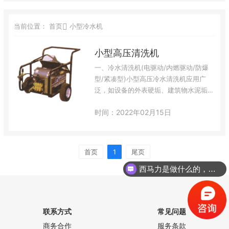
当前位置：
首页
小型冷水机
小型高压清洗机
一、冷水清洗机(电驱动/内燃驱动/防爆
型/紧凑型)小型高压冷水清洗机应用广
泛，如设备的外表硬垢、建筑物水泥垢的
清除；大型矿山运输、装卸车辆的车厢、
时间：2022年02月15日
轮胎的污 垢清洗。即使十分坚硬的厚
垢，在直至49MPa强大的水射流冲击
下，清洗也变得轻而易举,利用内管道除
污套件与上述各 种清洗机配合，系统利
首页
1
尾页
用自进喷头及软管，对于各种管道、厂房
西马力是做什么的，可以介绍下你们的产品么？
下水道等内表面去污除垢，十分方便有
效。由于它质量优异, 操作维修简便，所
以很…
联系方式
常见问题
商务合作
服务条款