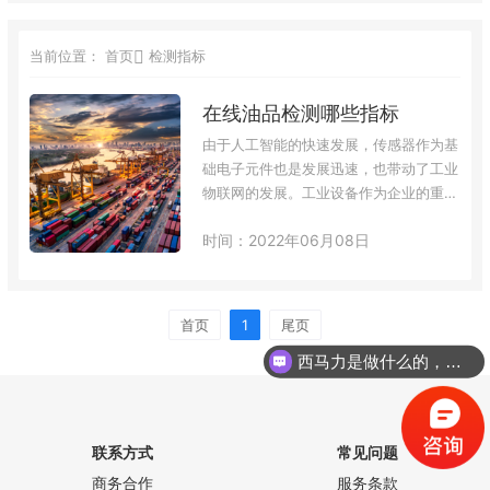
当前位置：
首页
检测指标
在线油品检测哪些指标
由于人工智能的快速发展，传感器作为基
础电子元件也是发展迅速，也带动了工业
物联网的发展。工业设备作为企业的重资
产，科学的监控与维护就至关重要了，润
时间：2022年06月08日
滑油作为设备的“血液”各种指标可以实时
反映出设备的运维情况，那么油品在线监
测的润滑油哪些指标呢？颗粒计数油液的
清洁程度，是液压系统的一个关键测试指
首页
1
尾页
标。伺服阀的具有非常严格的公差要求，
西马力是做什么的，可以介绍下你们的产品么？
并且容易被过滤不良的液体干扰。所有的
OEM厂家都规定了设备的ISO 440…
联系方式
常见问题
商务合作
服务条款