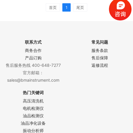
振动的：高频加速度值，对旋转机械的 ,
首页
1
尾页
轴承， 齿轮，进行故障诊断。测量值符
合旋转机械的烈度标准，被广泛用于机械
制造， 电力，化工，…
联系方式
常见问题
商务合作
服务条款
产品订购
售后保障
售后服务热线 400-648-7277
返修流程
官方邮箱：
sales@bmainstrument.com
热门关键词
高压清洗机
电机检测仪
油品检测仪
油品净化设备
振动分析师