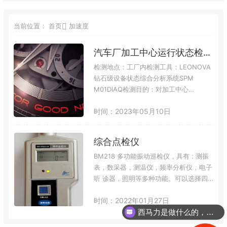
当前位置：
首页
加速度
汽车厂加工中心运行状态检测案例
检测地点：工厂内检测工具：LEONOVA
钻石级设备状态综合分析系统SPM
M01DIAQ检测目的：对加工中心
C11CH30进行运行状态检测，掌握设备
时间：2023年05月10日
运行状况。检测技术：HD高清冲击脉冲
技术和振动检测技术相结合对设备故障进
行综合诊断、分析及评判。采用HD冲击
综合点检仪
脉冲测试，可以提早到3-6个月发现轴承
的故障，预知轴承的早期、中期、晚期故
BM218 多功能振动巡检仪，具有 : 测振
障，润滑是否良好；通过HD冲击脉冲频
表，数采器，测温仪，频率分析仪，电子
谱分析，很容易分清是齿轮问题还是轴…
听 诊器，照明等多种功能。可以选择四
种振动测量参数，自动保持，自动存储，
时间：2022年01月27日
自动 关机，它不仅可以测量振动的：速
西马力是做什么的，可以介绍下你们的产品么？
度，加速度，位移，对旋转机械及往复式
机械 进行故障诊断；而且可以通过测量