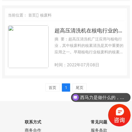
当前位置：
首页
核废料
超高压清洗机在核电行业的应用案例
摘 要：超高压清洗机广泛应用与核电行
业，其中核废料的核素清洗是其中重要的
应用之一。早期核电行业核废料的核素清
洁方式与问题1、 核废料的处理，其材料
时间：2022年07月08日
上粘附的核素是必须清除的对象；2、
早期采用低压清洗，清洗不很大程度，
安全隐患大。 阿尔柯特公司能为客户提
供很大程度清除核废料核素的清洗方式：
首页
1
尾页
采用我公司28000BAR的超高压清洗机，
西马力是做什么的，可以介绍下你们的产品么？
可很大程度实现核素粘附的…
联系方式
常见问题
商务合作
服务条款