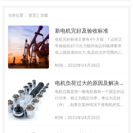
当前位置：
首页
负载
新电机完好及验收标准
电机完好标准主要有4个方面：1 运转正
常效能良好(1)出力能持续达到铭牌要求
或上级批准的出力,电流在允许范围内;(2)
温升按不同等级的绝缘材料在允许范围
时间：2022年04月26日
内;(3)各部振动应符合部颁规程要求;(4)
滑环整流子运行中应无火花2 结构完整,
质量符合要求(1)预防性试验应合格(2)线
电机负荷过大的原因及解决办法
圈、铁芯、槽楔无松动;(3)保护装置应符
合设计要求,整定值准确,动作;(4)用于防
电机过载是指一般电机都有一个固定的运
爆区域的防爆电动机应符合防爆规程的要
行功率，称之为额定功率，单位为瓦特
求。3…
（W），如果在某种情况下使电机的实际
使用功率超过电机的额定功率，则称这种
时间：2022年04月25日
现象为电机过载。在电机主电路中有一个
热继电器（过载保护），当电机过载时，
热继电器动作，常闭触点切断控制电路，