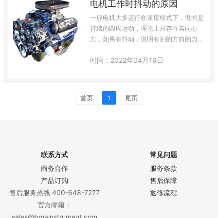
电机工作时抖动的原因
常开触点闭合接通指示灯，过载排除后，
热继电器的触点有两种复位方式使电路重
一般电机大多运行在速度模式下，做的是
新开始工作：手动复位——需要按下复位
持续的圆周运动，理论上只存在着向心
按钮；自动复位——过载去除，等一会
力，如果有抖动，说明有别的方向的力存
儿，它冷…
在着，要从负载，电机本身机械以及电磁
时间：2022年04月19日
方面去考虑了。一、负载方面1、有些负
载本身是波动形式的，比如一些偏心锤之
类的，只会在圆周某个点出力，或者是一
些振动盘之类的，这些系统本身就要去振
首页
1
尾页
动才可以工作的，只要在正常的设计范围
内，当然是正常的。如果是负载本身出现
了问题，引起电机抖动加大，这时候电流
往往会…
联系方式
常见问题
商务合作
服务条款
产品订购
售后保障
售后服务热线 400-648-7277
返修流程
官方邮箱：
sales@bmainstrument.com