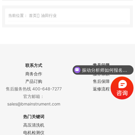
当前位置：
首页
油田行业
联系方式
常见问题
振动分析师如何报名考试？
商务合作
服务条款
产品订购
售后保障
售后服务热线 400-648-7277
返修流程
官方邮箱：
sales@bmainstrument.com
热门关键词
高压清洗机
电机检测仪