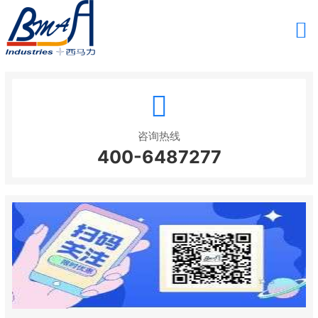
咨询热线
400-6487277