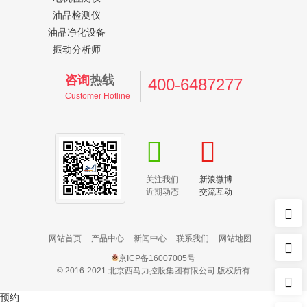
油品检测仪
油品净化设备
振动分析师
咨询
热线
400-6487277
Customer Hotline
关注我们
新浪微博
近期动态
交流互动
网站首页
产品中心
新闻中心
联系我们
网站地图
京ICP备16007005号
© 2016-2021 北京西马力控股集团有限公司 版权所有
预约