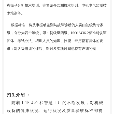
办振动分析技术培训、往复设备监测技术培训、电机电气监测技
术培训等。
根据标准，将从事振动监测与故障诊断的人员由初级到专家
级，划分为四个等级，即：初级至四级。ISO18436-2标准对认证
团体、考试办法、培训人员的知识、技能、经历都有具体的要
求；对各级培训的课程、课时及实践时间也都有详细的规
招生介绍 ：
随着工业 4.0 和智慧工厂的不断发展，对机械
设备的健康状况、运行状况及质量验收标准都提