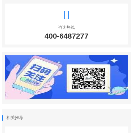
咨询热线
400-6487277
相关推荐