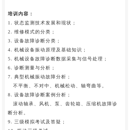
培训内容：
1. 状态监测技术发展和现状；
2. 维修模式的分类；
3. 设备故障诊断分类；
4. 机械设备振动原理及基础知识；
5. 机械设备故障诊断数据采集与信号处理；
6. 诊断测量与分析；
7. 典型机械振动故障分析；
不平衡、不对中、机械松动、轴弯曲等。
8. 设备故障诊断案例分析；
滚动轴承、风机、泵、齿轮箱、压缩机故障诊
断分析。
9. 三级模拟考试及答疑；