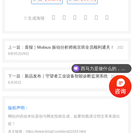
生成海报
上一篇：
喜报｜Mobius 振动分析师南京班全员顺利通关！
202
6年05月09日
西马力是做什么的，可以介绍下你们的产品么？
下一篇：
新品发布｜守望者工业设备智能诊断监测系统
2026年0
6月05日
版权声明：
网站内容由本站原创与网友投稿生成，如要转载请注明文章来源出
处！
本文链接：https://www.bmajf.com/post/1034.html